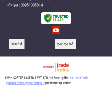
मोबाइल : 08951385814
जांच भेजें
एसएमएस भेजें
SWAN SORTER SYSTEMS PVT. LTD. सर्वाधिकार सुरक्षित.
(उपयोग की शर्तें)
इन्फोकॉम नेटवर्क प्राइवेट लिमिटेड .
द्वारा विकसित एवं प्रबंधित