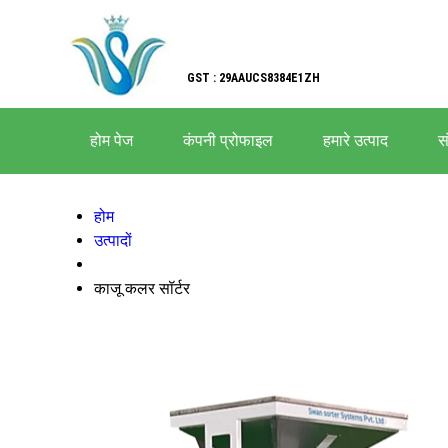
GST : 29AAUCS8384E1ZH
होम पेज
कंपनी प्रोफाइल
हमारे उत्पाद
सं
होम
उत्पादों
काजू कलर सॉर्टर