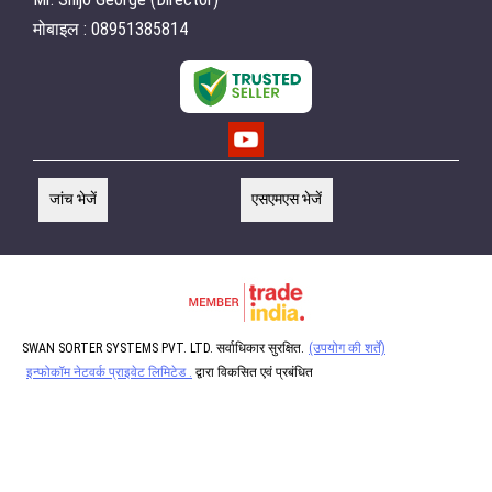
मोबाइल : 08951385814
जांच भेजें
एसएमएस भेजें
SWAN SORTER SYSTEMS PVT. LTD. सर्वाधिकार सुरक्षित.
(उपयोग की शर्तें)
इन्फोकॉम नेटवर्क प्राइवेट लिमिटेड .
द्वारा विकसित एवं प्रबंधित